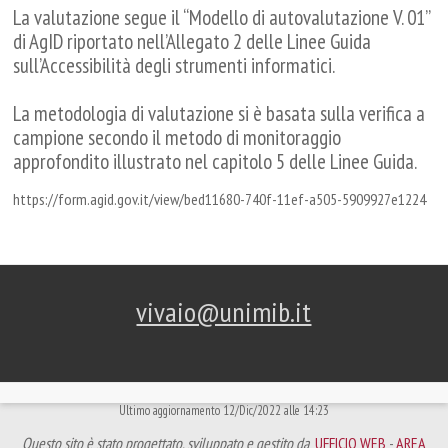
La valutazione segue il “Modello di autovalutazione V. 01”
di AgID riportato nell’Allegato 2 delle Linee Guida
sull’Accessibilità degli strumenti informatici.
La metodologia di valutazione si è basata sulla verifica a
campione secondo il metodo di monitoraggio
approfondito illustrato nel capitolo 5 delle Linee Guida.
https://form.agid.gov.it/view/bed11680-740f-11ef-a505-5909927e1224
vivaio@unimib.it
Ultimo aggiornamento 12/Dic/2022 alle 14:23
Questo sito è stato progettato, sviluppato e gestito da
UFFICIO WEB
-
AREA